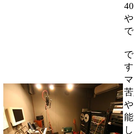
4
や
で
で
す
マ
苦
や
能
し