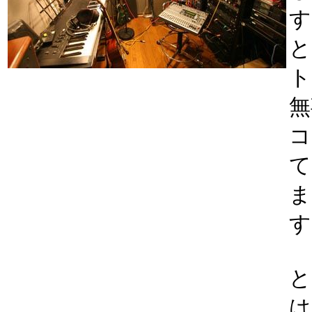
す
と
ト
無
コ
て
ま
す
と
は