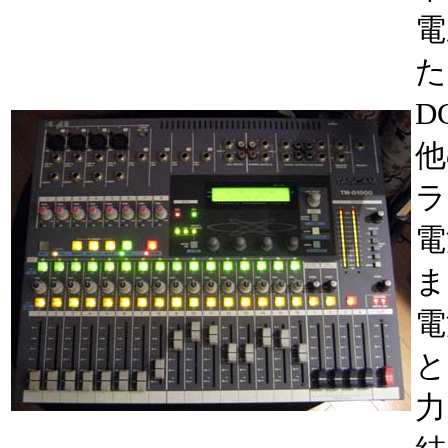
電
た
D
他
ラ
電
ま
電
と
力