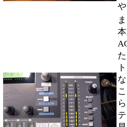
や
ま
本
A
た
ト
な
こ
ら
テ
早