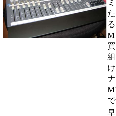
ミ
た
る
M
買
組
け
ナ
M
で
早