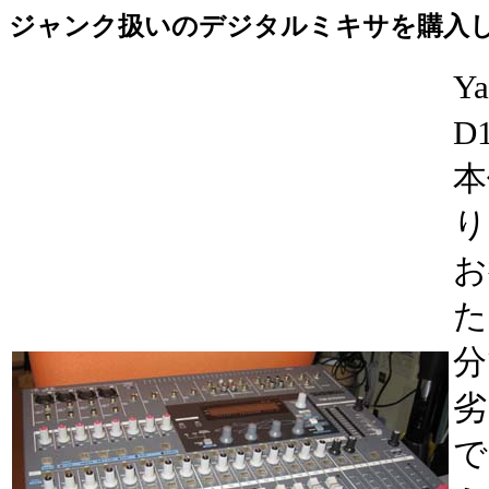
ジャンク扱いのデジタルミキサを購入
Y
D
本
り
お
た
分
劣
で