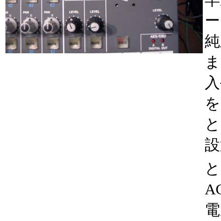
ー
純
ま
入
を
と
設
と
A
電