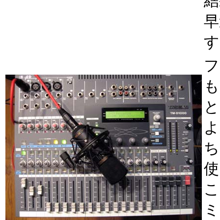
結
早
す
フ
も
と
よ
ち
使
こ
ミ